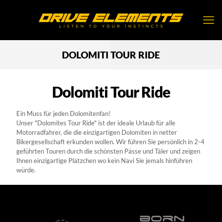
DOLOMITI TOUR RIDE
Dolomiti Tour Ride
Ein Muss für jeden Dolomitenfan!
Unser "Dolomites Tour Ride" ist der ideale Urlaub für alle
Motorradfahrer, die die einzigartigen Dolomiten in netter
Bikergesellschaft erkunden wollen. Wir führen Sie persönlich in 2-4
geführten Touren durch die schönsten Pässe und Täler und zeigen
Ihnen einzigartige Plätzchen wo kein Navi Sie jemals hinführen
würde.