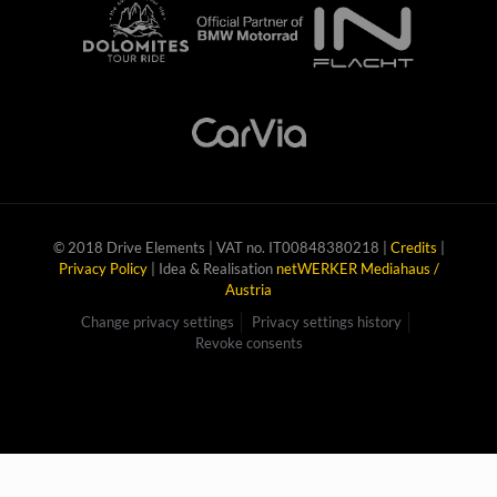
© 2018 Drive Elements | VAT no. IT00848380218 |
Credits
|
Privacy Policy
| Idea & Realisation
netWERKER Mediahaus /
Austria
Change privacy settings
Privacy settings history
Revoke consents