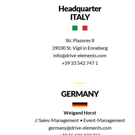
Headquarter
ITALY
Str. Plazores 8
39030 St. Vigil in Enneberg
info@drive-elements.com
+39 33 542 747 1
GERMANY
Weigand Horst
// Sales-Management • Event-Management
germany@drive-elements.com