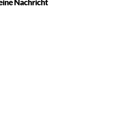
 eine Nachricht
n und stimme der Datenverarbeitung zu.
ts-Newsletter abonnieren.