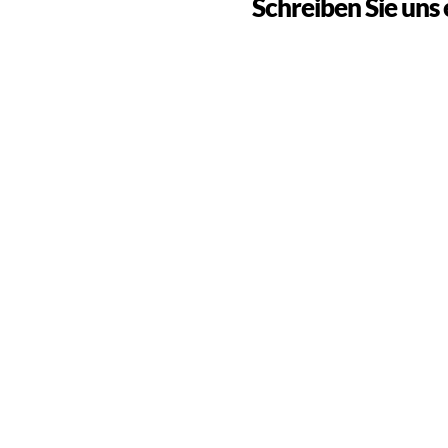
Schreiben Sie uns
Ich habe die Datenschutzerklärung gelese
Ich möchte den Drive-Elemen