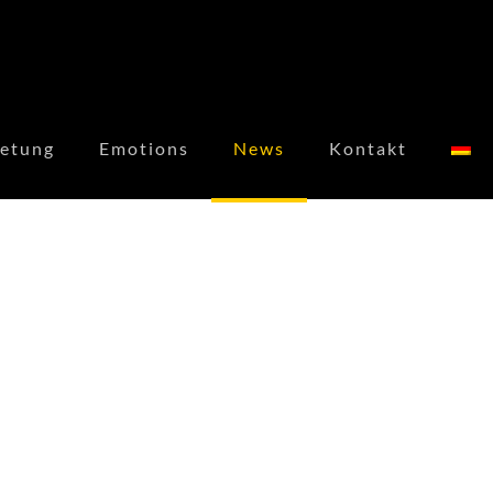
etung
Emotions
News
Kontakt
Drive Elements
ist in Veneto.
6 months ago
BORN IN FLACH - DOLOMITI DRIVE 2026
#BornInFlacht
www.drive-elements.com/events/born-in-flacht-