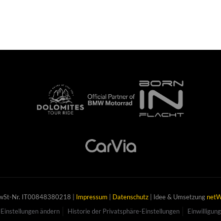
MwSt-Nr. IT00848380218 |
Impressum
|
Datenschutz
| Idee & Umsetzung
netW
Einstellungen ändern
Historie der Privatsphäre-Einstellungen
Einwilligun