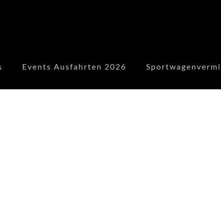
s
Events Ausfahrten 2026
Sportwagenvermi
Drive Elements
ist hier: Passo Giau - dolomites.
3 months ago
DRIVE ELEMENTS - YOUR DRIVING EXPERIENCE