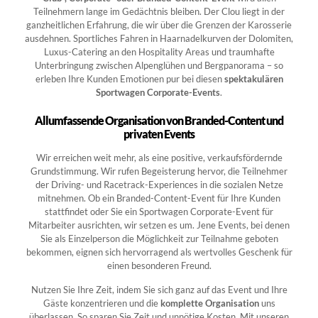
Teilnehmern lange im Gedächtnis bleiben. Der Clou liegt in der
ganzheitlichen Erfahrung, die wir über die Grenzen der Karosserie
ausdehnen. Sportliches Fahren in Haarnadelkurven der Dolomiten,
Luxus-Catering an den Hospitality Areas und traumhafte
Unterbringung zwischen Alpenglühen und Bergpanorama – so
erleben Ihre Kunden Emotionen pur bei diesen
spektakulären
Sportwagen Corporate-Events
.
Allumfassende Organisation von Branded-Content und
privaten Events
Wir erreichen weit mehr, als eine positive, verkaufsfördernde
Grundstimmung. Wir rufen Begeisterung hervor, die Teilnehmer
der Driving- und Racetrack-Experiences in die sozialen Netze
mitnehmen. Ob ein Branded-Content-Event für Ihre Kunden
stattfindet oder Sie ein Sportwagen Corporate-Event für
Mitarbeiter ausrichten, wir setzen es um. Jene Events, bei denen
Sie als Einzelperson die Möglichkeit zur Teilnahme geboten
bekommen, eignen sich hervorragend als wertvolles Geschenk für
einen besonderen Freund.
Nutzen Sie Ihre Zeit, indem Sie sich ganz auf das Event und Ihre
Gäste konzentrieren und die
komplette Organisation
uns
überlassen. So sparen Sie Zeit und unnötige Kosten. Mit unseren