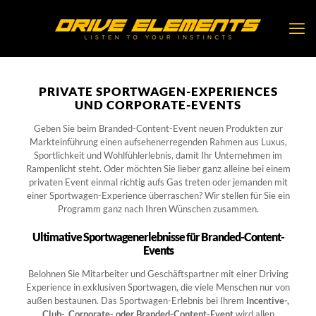
PRIVATE SPORTWAGEN-EXPERIENCES
UND CORPORATE-EVENTS
Geben Sie beim Branded-Content-Event neuen Produkten zur
Markteinführung einen aufsehenerregenden Rahmen aus Luxus,
Sportlichkeit und Wohlfühlerlebnis, damit Ihr Unternehmen im
Rampenlicht steht. Oder möchten Sie lieber ganz alleine bei einem
privaten Event einmal richtig aufs Gas treten oder jemanden mit
einer Sportwagen-Experience überraschen? Wir stellen für Sie ein
Programm ganz nach Ihren Wünschen zusammen.
Ultimative Sportwagenerlebnisse für Branded-Content-
Events
Belohnen Sie Mitarbeiter und Geschäftspartner mit einer Driving
Experience in exklusiven Sportwagen, die viele Menschen nur von
außen bestaunen. Das Sportwagen-Erlebnis bei Ihrem
Incentive-,
Club-, Corporate- oder Branded-Content-Event
wird allen