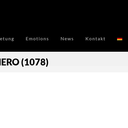
etung
Emotions
News
Kontakt
ERO (1078)