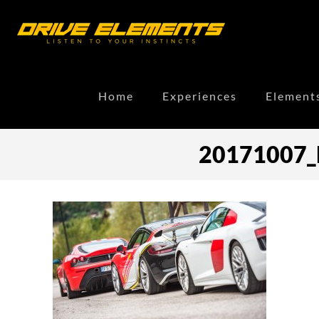
Home
Experiences
Element
20171007_