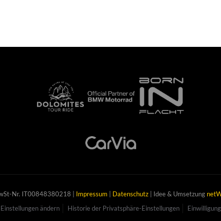
MwSt-Nr. IT00848380218 |
Impressum
|
Datenschutz
| Idee & Umsetzung
netW
Einstellungen ändern
Historie der Privatsphäre-Einstellungen
Einwilligun