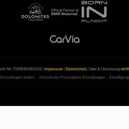
MwSt-Nr. IT00848380218 |
Impressum
|
Datenschutz
| Idee & Umsetzung
netW
Einstellungen ändern
Historie der Privatsphäre-Einstellungen
Einwilligun