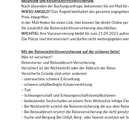
Bezahlung und Reiserücktrittsversicherung.
Nach absenden der Buchungsanfrage, bekommen Sie ein Mail für 
WIESO ANGELD?
Das Angeld beinhaltet das gesamte angegebene P
Preis inbegriffen.
In der Mail finden Sie einen Link, hier können Sie direkt Onlin
Sie zusätzlich die Reiserücktrittsversicherung abschließen.
WICHTIG:
Ihre Vorreservierung bleibt bis zum 21.09.2023 aufrec
Die Plätze sind Vorreserviert und dürfen nicht weitergegeben we
Mit der Reiserücktrittsversicherung auf der sicheren Seite!
Was ist versichert?
Reisestorno- und Reiseabbruch-Versicherung.
Versichert ist der Nichtantritt oder der Abbruch der Reise.
Versicherte Gründe sind unter anderem:
– unerwartete schwere Erkrankung
– schwere unfallbedingte Körperverletzung
– Tod
– Schwangerschaft und Schwangerschaftskomplikationen
– bedeutender Sachschaden an einem Ihrer Wohnsitze infolge Ele
– Bei Nichtantritt ersetzt die Reiseversicherung die aus dem Rei
– Bei Reiseabbruch ersetzt die Reiseversicherung die nicht genutz
– Suche und Bergung Bei Unfall, Berg- oder Seenot ersetzen wir S