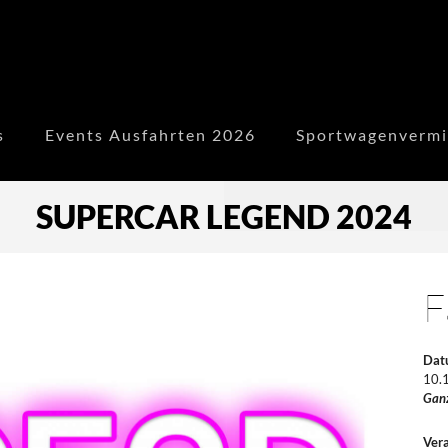
s
Events Ausfahrten 2026
Sportwagenvermi
SUPERCAR LEGEND 2024
F
Dat
10.
Gan
Vera