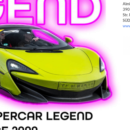
Almh
3903
Str.
SÜD
www