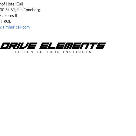
of Hotel Call
0 St. Vigil in Enneberg
 Plazores 8
TIROL
.almhof-call.com